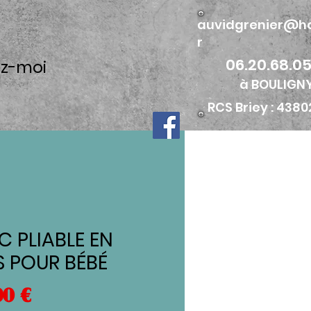
auvidgrenier@ho
r
06.20.68.05
z-moi
à BOULIGN
RCS Briey : 438
C PLIABLE EN
S POUR BÉBÉ
Prix
00 €