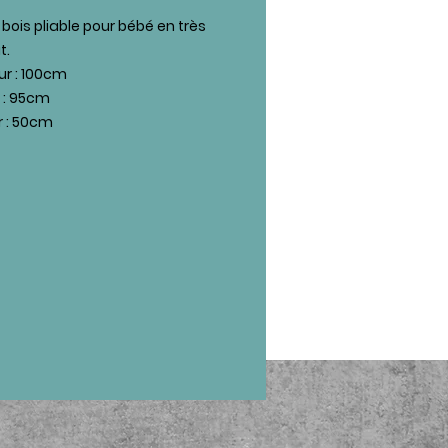
 bois pliable pour bébé en très
t.
r : 100cm
 : 95cm
 : 50cm