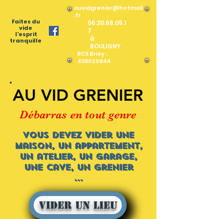
auvidgrenier@hotmail
.fr
Faites du
06.20.68.05.1
vide
7
l'esprit
à
tranquille
BOULIGNY
RCS Briey :
438020844
AU VID GRENIER
Débarras en tout genre
Vous devez vider une
maison, un appartement,
un atelier, un garage,
une cave, un grenier
...
Vider un lieu
OK