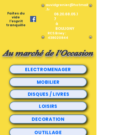
auvidgrenier@hotmail
.fr
Faites du
06.20.68.05.1
vide
7
l'esprit
à
tranquille
BOULIGNY
RCS Briey :
438020844
Au marché de l'Occasion
ELECTROMENAGER
MOBILIER
DISQUES / LIVRES
LOISIRS
DECORATION
OUTILLAGE