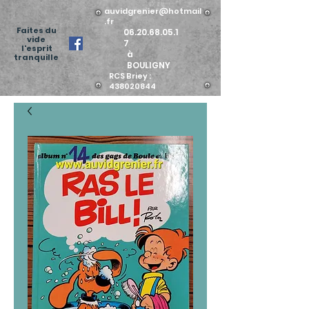
auvidgrenier@hotmail
.fr
Faites du
06.20.68.05.1
vide
7
l'esprit
à
tranquille
BOULIGNY
RCS Briey :
438020844