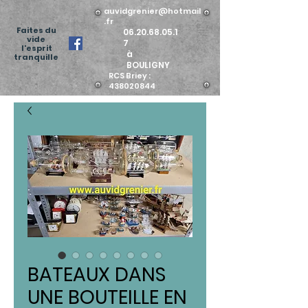
auvidgrenier@hotmail
.fr
Faites du
06.20.68.05.1
vide
7
l'esprit
à
tranquille
BOULIGNY
RCS Briey :
438020844
BATEAUX DANS
UNE BOUTEILLE EN