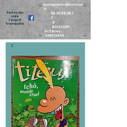
auvidgrenier@hotmail
.fr
Faites du
06.20.68.05.1
vide
7
l'esprit
à
tranquille
BOULIGNY
RCS Briey :
438020844