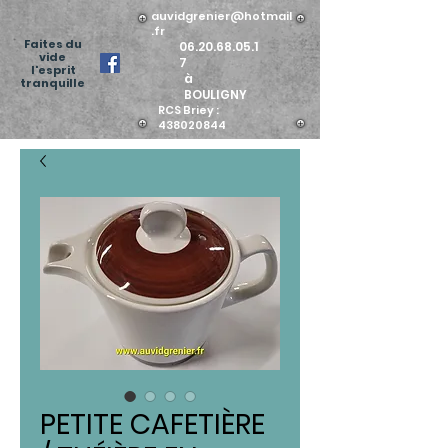
auvidgrenier@hotmail
.fr
Faites du
06.20.68.05.1
vide
7
l'esprit
à
tranquille
BOULIGNY
RCS Briey :
438020844
PETITE CAFETIÈRE