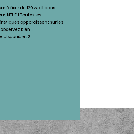
eur à fixer de 120 watt sans
ur, NEUF ! Toutes les
ristiques apparaissent sur les
observez bien ...
 disponible : 2