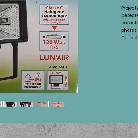
Project
détecte
caracté
photos; 
Quantité