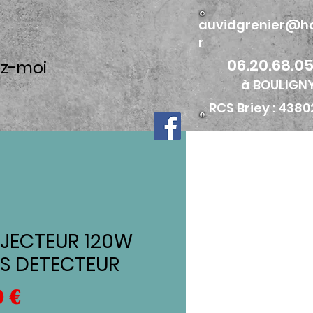
auvidgrenier@ho
r
06.20.68.05
z-moi
à BOULIGN
RCS Briey : 438
JECTEUR 120W
S DETECTEUR
Prix
0 €