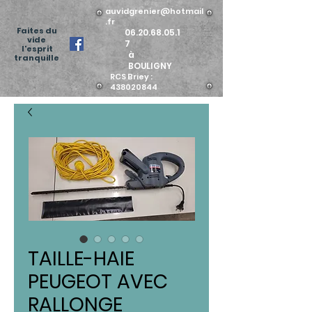
auvidgrenier@hotmail
.fr
Faites du
06.20.68.05.1
vide
7
l'esprit
à
tranquille
BOULIGNY
RCS Briey :
438020844
TAILLE-HAIE
PEUGEOT AVEC
RALLONGE