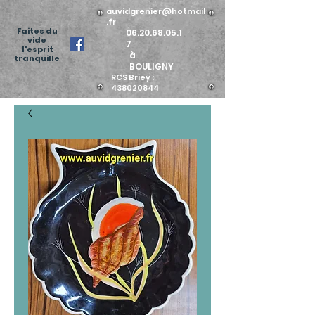
auvidgrenier@hotmail
.fr
Faites du
06.20.68.05.1
vide
7
l'esprit
à
tranquille
BOULIGNY
RCS Briey :
438020844